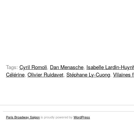
Tags:
Cyril Romoli
,
Dan Menasche
,
Isabelle Lardin-Huyn
Célérine
,
Olivier Ruidavet
,
Stéphane Ly-Cuong
,
Vilaines 
Paris Broadway Saigon
is proudly powered by
WordPress