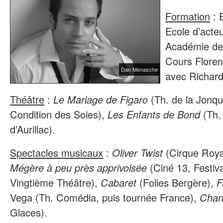
Formation
: 
Ecole d’acteu
Académie de 
Cours Floren
Dan Menasche
avec Richard
Théâtre
:
Le Mariage de Figaro
(Th. de la Jonqui
Condition des Soies),
Les Enfants de Bond
(Th. 
d’Aurillac).
Spectacles musicaux
:
Oliver Twist
(Cirque Royal
Mégère à peu près apprivoisée
(Ciné 13, Festiva
Vingtième Théâtre),
Cabaret
(Folies Bergère),
F
Vega (Th. Comédia, puis tournée France),
Chan
Glaces).